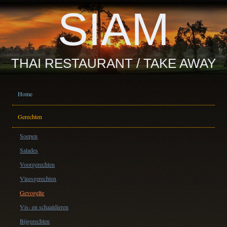
SIAM
THAI RESTAURANT / TAKE AWAY
Home
Gerechten
Soepen
Salades
Voorgerechten
Vleesgerechten
Gevogelte
Vis- en schaaldieren
Bijgerechten