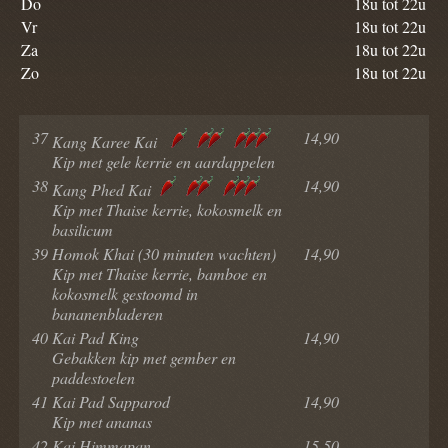
Do
18u tot 22u
Vr
18u tot 22u
Za
18u tot 22u
Zo
18u tot 22u
37
14,90
Kang Karee Kai
Kip met gele kerrie en aardappelen
38
14,90
Kang Phed Kai
Kip met Thaise kerrie, kokosmelk en
basilicum
39
Homok Khai (30 minuten wachten)
14,90
Kip met Thaise kerrie, bamboe en
kokosmelk gestoomd in
bananenbladeren
40
Kai Pad King
14,90
Gebakken kip met gember en
paddestoelen
41
Kai Pad Sapparod
14,90
Kip met ananas
42
Kai Himmapan
15,50