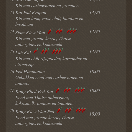
Kip met cashewnoten en groenten
43
Kai Pad Krapau
14,90
Kip met look, verse chili, bamboe en
basilicum
44
14,90
Siam Kiew Wan
Kip met groene kerrie, Thaise
aubergines en kokosmelk
45
14,90
Lab Kai
Kip met chili rijstpoeder, koreander en
ciroensap
46
Ped Himmapan
18,00
Gebakken eend met cashewnoten en
ananas
47
18,00
Kang Phed Ped Yan
Eend met Thaise aubergines,
kokosmelk, ananas en tomaten
48
Kang Kiew Wan Ped
18,00
Eend met groene kerrie, Thaise
aubergines en kokosmelk